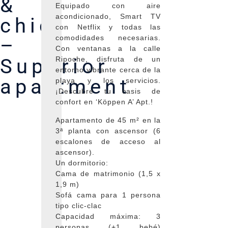
&
Equipado con aire
acondicionado, Smart TV
chic
con Netflix y todas las
comodidades necesarias.
–
Con ventanas a la calle
Superior
Ripoche, disfruta de un
entorno vibrante cerca de la
apartment
playa y los servicios.
¡Descubre tu oasis de
confort en ‘Köppen A’ Apt.!
Apartamento de 45 m² en la
3ª planta con ascensor (6
escalones de acceso al
ascensor).
Un dormitorio:
Cama de matrimonio (1,5 x
1,9 m)
Sofá cama para 1 persona
tipo clic-clac
Capacidad máxima: 3
personas (+1 bebé)