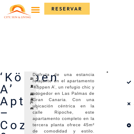
RESERVAR
RESERVAR
ESPAÑOL (ESPAÑA)
ENGLISH (UK)
ESPAÑOL (ESPAÑA)
ENGLISH (UK)
‘Köppen
Disfruta de una estancia
4
relajante en el apartamento
A’
1
‘Köppen A’, un refugio chic y
acogedor en Las Palmas de
1
Apt.
Gran Canaria. Con una
ubicación céntrica en la
1
–
calle Ripoche, este
apartamento completo en la
Cozy
tercera planta ofrece 45m²
de comodidad y estilo.